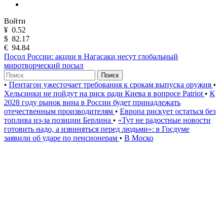
Войти
¥
0.52
$
82.17
€
94.84
Посол России: акции в Нагасаки несут глобальный
миротворческий посыл
Поиск
•
Пентагон ужесточает требования к срокам выпуска оружия
•
Хельсинки не пойдут на риск ради Киева в вопросе Patriot
•
К
2028 году рынок вина в России будет принадлежать
отечественным производителям
•
Европа рискует остаться без
топлива из-за позиции Берлина
•
«Тут не радостные новости
готовить надо, а извиняться перед людьми»: в Госдуме
заявили об ударе по пенсионерам
•
В Моско