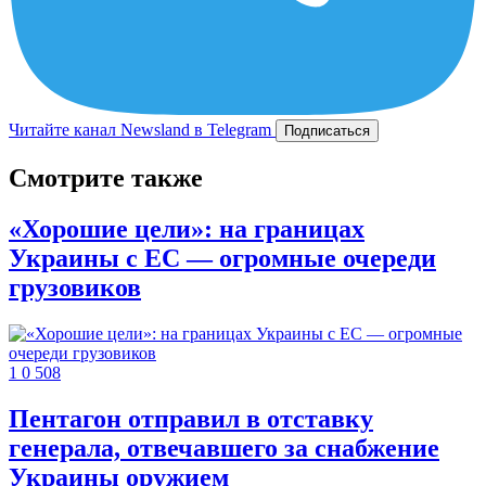
Читайте канал Newsland в Telegram
Подписаться
Смотрите также
«Хорошие цели»: на границах
Украины с ЕС — огромные очереди
грузовиков
1
0
508
Пентагон отправил в отставку
генерала, отвечавшего за снабжение
Украины оружием