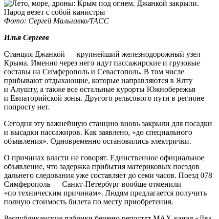
Фото: Сергей Мальгавко/ТАСС
Илья Сергеев
Станция Джанкой — крупнейший железнодорожный узел
Крыма. Именно через него идут пассажирские и грузовые
составы на Симферополь и Севастополь. В том числе
прибывают отдыхающие, которые направляются в Ялту
и Алушту, а также все остальные курорты Южнобережья
и Евпаторийской зоны. Другого рельсового пути в регионе
попросту нет.
Сегодня эту важнейшую станцию вновь закрыли для посадки
и высадки пассажиров. Как заявлено, «до специального
объявления». Одновременно остановились электрички.
О причинах власти не говорят. Единственное официальное
объявление, что задержка прибытия материковых поездов
дальнего следования уже составляет до семи часов. Поезд 078
Симферополь — Санкт-Петербург вообще отменили
«по техническим причинам». Людям предлагается получить
полную стоимость билета по месту приобретения.
Республиканские паблики бешено репостят МАХ-канал «Два