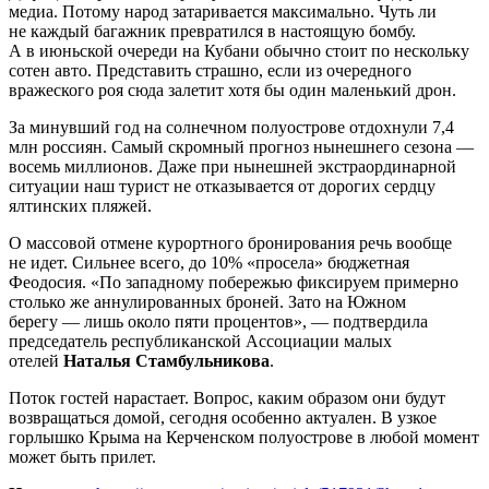
медиа. Потому народ затаривается максимально. Чуть ли
не каждый багажник превратился в настоящую бомбу.
А в июньской очереди на Кубани обычно стоит по нескольку
сотен авто. Представить страшно, если из очередного
вражеского роя сюда залетит хотя бы один маленький дрон.
За минувший год на солнечном полуострове отдохнули 7,4
млн россиян. Самый скромный прогноз нынешнего сезона —
восемь миллионов. Даже при нынешней экстраординарной
ситуации наш турист не отказывается от дорогих сердцу
ялтинских пляжей.
О массовой отмене курортного бронирования речь вообще
не идет. Сильнее всего, до 10% «просела» бюджетная
Феодосия. «По западному побережью фиксируем примерно
столько же аннулированных броней. Зато на Южном
берегу — лишь около пяти процентов», — подтвердила
председатель республиканской Ассоциации малых
отелей
Наталья Стамбульникова
.
Поток гостей нарастает. Вопрос, каким образом они будут
возвращаться домой, сегодня особенно актуален. В узкое
горлышко Крыма на Керченском полуострове в любой момент
может быть прилет.