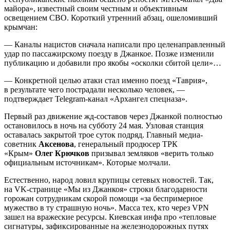
майора», известный своим честным и объективным
освещением СВО. Короткий утренний абзац, ошеломивший
крымчан:
— Каналы нацистов сначала написали про целенаправленный
удар по пассажирскому поезду в Джанкое. Позже изменили
публикацию и добавили про якобы «осколки сбитой цели»…
— Конкретной целью атаки стал именно поезд «Таврия»,
в результате чего пострадали несколько человек, —
подтверждает Telegram-канал «Архангел спецназа».
Первый раз движение жд-составов через Джанкой полностью
остановилось в ночь на субботу 24 мая. Узловая станция
оставалась закрытой трое суток подряд. Главный медиа-
советник
Аксенова
, генеральный продюсер ТРК
«Крым»
Олег Крючков
призывал земляков «верить только
официальным источникам». Которые молчали.
Естественно, народ ловил крупицы сетевых новостей. Так,
на VK-странице «Мы из Джанкоя» строки благодарности
горожан сотрудникам скорой помощи «за беспримерное
мужество в ту страшную ночь». Масса тех, кто через VPN
зашел на вражеские ресурсы. Киевская инфа про «тепловые
сигнатуры, зафиксированные на железнодорожных путях