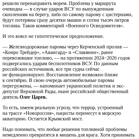
решили перенаправить морем. Проблема у маршрута
очевидна — в случае ударов ВСУ по вынужденным
скоплениям на берегу, либо по самому парому с цистернами,
будут потеряны сразу десятки машин и сотни тысяч литров
топлива. Таков комментарий «Военного Осведомителя».
И это вовсе не гипотетическое предположение.
— Железнодорожные паромы через Керченский пролив —
«Конро Трейдер», «Авангард» и «Славянин», ранее
перевозившие топливо, — на протяжении 2024−2026 годов
подвергались ударам беспилотников ВСУ. По данным
российских источников, все три судна сейчас
не функционируют. Восстановление возможно ближе
к сентябрю. В свою очередь автомобильные паромы
перегружены, — напоминает украинский политик и экс-
депутат Верховной Рады, ныне российский общественный
деятель
Олег Царев.
То есть, имеем реальную угрозу, что террор, устроенный
на трассе «Новороссия», нацисты перенесут в морскую
акваторию. Остается Крымский мост.
Надо понимать, что любые решения топливной проблемы
немедленно превратятся в мишень для врага. Хотя принимать