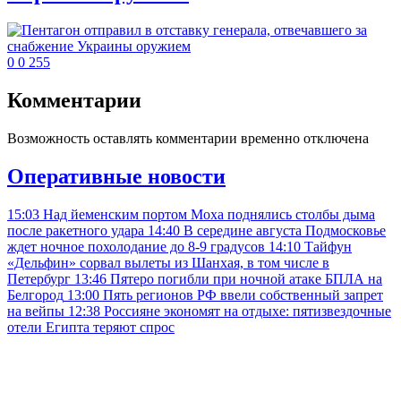
0
0
255
Комментарии
Возможность оставлять комментарии временно отключена
Оперативные новости
15:03
Над йеменским портом Моха поднялись столбы дыма
после ракетного удара
14:40
В середине августа Подмосковье
ждет ночное похолодание до 8-9 градусов
14:10
Тайфун
«Дельфин» сорвал вылеты из Шанхая, в том числе в
Петербург
13:46
Пятеро погибли при ночной атаке БПЛА на
Белгород
13:00
Пять регионов РФ ввели собственный запрет
на вейпы
12:38
Россияне экономят на отдыхе: пятизвездочные
отели Египта теряют спрос