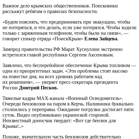
Важное дело крымских общественников. Поисковики
расскажут ребятам о правилах безопасности.
«Будем пояснять, что предпринимать при эвакуации, чтобы
не потеряться, и что делать, если уже потерялся. Чтобы ходили
только с заряженным телефоном, чтобы были на связи», —
говорит спикер отряда «ПоискКрым»
Елена Зайцева
.
Зампред правительства РФ Марат Хуснуллин экстренно
встретился главой республики Сергеем Аксеновым.
Заявлено, что бесперебойное обеспечение Крыма топливом —
одна из приоритетных задач. «Эти проблемы стоят высоко
на повестке дня, на всех уровнях работаем над
их решением», — уверяет пресс-секретарь президента
России
Дмитрий Песков.
Тяжелые кадры МАХ-канала «Военный Осведомитель».
Очереди бензовозов на паром в Керчь. Наливники буквально
столпились у переправы. Ожидание погрузки достигает пяти
суток. Видео опубликовано украинской стороной.
Неизвестный доносчик твердит: «Вот где бензин для
Крыма!..»
Похоже, значительную часть бензовозов действительно