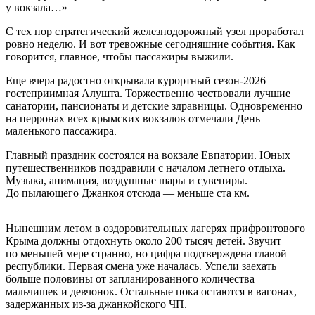
у вокзала…»
С тех пор стратегический железнодорожный узел проработал
ровно неделю. И вот тревожные сегодняшние события. Как
говорится, главное, чтобы пассажиры выжили.
Еще вчера радостно открывала курортный сезон-2026
гостеприимная Алушта. Торжественно чествовали лучшие
санатории, пансионаты и детские здравницы. Одновременно
на перронах всех крымских вокзалов отмечали День
маленького пассажира.
Главный праздник состоялся на вокзале Евпатории. Юных
путешественников поздравили с началом летнего отдыха.
Музыка, анимация, воздушные шары и сувениры.
До пылающего Джанкоя отсюда — меньше ста км.
Нынешним летом в оздоровительных лагерях прифронтового
Крыма должны отдохнуть около 200 тысяч детей. Звучит
по меньшей мере странно, но цифра подтверждена главой
республики. Первая смена уже началась. Успели заехать
больше половины от запланированного количества
мальчишек и девчонок. Остальные пока остаются в вагонах,
задержанных из-за джанкойского ЧП.