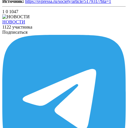
Источник:
https://svpressa.ru/society/article/517931/?hta=1
1
0
1047
НОВОСТИ
1122 участника
Подписаться