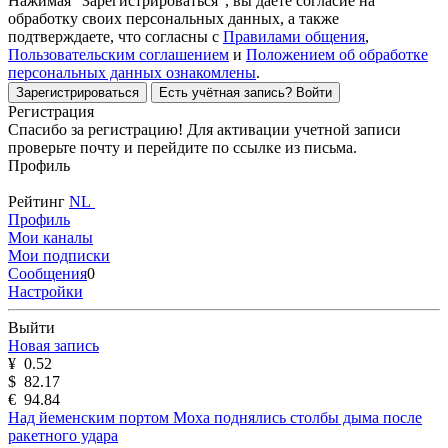
Нажимая "Зарегистрироваться", вы даёте согласие на
обработку своих персональных данных, а также
подтверждаете, что согласны с
Правилами общения
,
Пользовательским соглашением
и
Положением об обработке
персональных данных ознакомлены
.
Зарегистрироваться
Есть учётная запись?
Войти
Регистрация
Спасибо за регистрацию! Для активации учетной записи
проверьте почту и перейдите по ссылке из письма.
Профиль
Рейтинг
NL
Профиль
Мои каналы
Мои подписки
Сообщения
0
Настройки
Выйти
Новая запись
¥
0.52
$
82.17
€
94.84
Над йеменским портом Моха поднялись столбы дыма после
ракетного удара