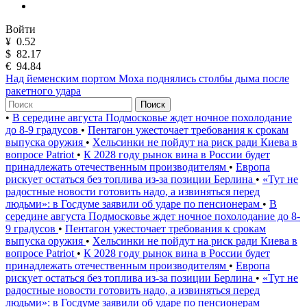
Войти
¥
0.52
$
82.17
€
94.84
Над йеменским портом Моха поднялись столбы дыма после
ракетного удара
Поиск
•
В середине августа Подмосковье ждет ночное похолодание
до 8-9 градусов
•
Пентагон ужесточает требования к срокам
выпуска оружия
•
Хельсинки не пойдут на риск ради Киева в
вопросе Patriot
•
К 2028 году рынок вина в России будет
принадлежать отечественным производителям
•
Европа
рискует остаться без топлива из-за позиции Берлина
•
«Тут не
радостные новости готовить надо, а извиняться перед
людьми»: в Госдуме заявили об ударе по пенсионерам
•
В
середине августа Подмосковье ждет ночное похолодание до 8-
9 градусов
•
Пентагон ужесточает требования к срокам
выпуска оружия
•
Хельсинки не пойдут на риск ради Киева в
вопросе Patriot
•
К 2028 году рынок вина в России будет
принадлежать отечественным производителям
•
Европа
рискует остаться без топлива из-за позиции Берлина
•
«Тут не
радостные новости готовить надо, а извиняться перед
людьми»: в Госдуме заявили об ударе по пенсионерам