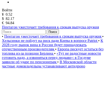
Войти
¥
0.52
$
82.17
€
94.84
Пентагон ужесточает требования к срокам выпуска оружия
Поиск
•
Пентагон ужесточает требования к срокам выпуска оружия
•
Хельсинки не пойдут на риск ради Киева в вопросе Patriot
•
К
2028 году рынок вина в России будет принадлежать
отечественным производителям
•
Европа рискует остаться без
топлива из-за позиции Берлина
•
«Тут не радостные новости
готовить надо, а извиняться перед людьми»: в Госдуме
заявили об ударе по пенсионерам
•
В Московской области
частные домовладельцы устанавливают антидроно