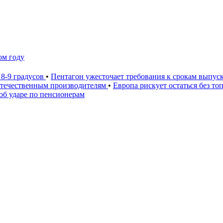
ом году
 8-9 градусов
•
Пентагон ужесточает требования к срокам выпус
 отечественным производителям
•
Европа рискует остаться без то
 об ударе по пенсионерам