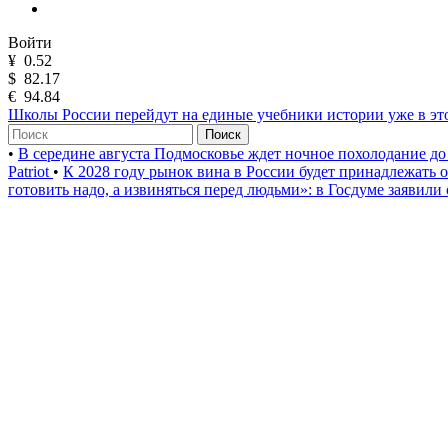
Войти
¥
0.52
$
82.17
€
94.84
Школы России перейдут на единые учебники истории уже в эт
Поиск
•
В середине августа Подмосковье ждет ночное похолодание до
Patriot
•
К 2028 году рынок вина в России будет принадлежать
готовить надо, а извиняться перед людьми»: в Госдуме заявили