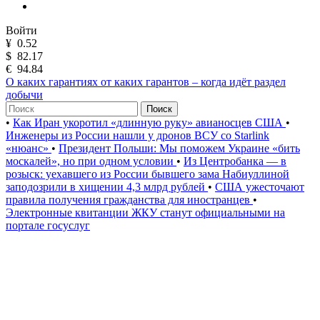
Войти
¥
0.52
$
82.17
€
94.84
О каких гарантиях от каких гарантов – когда идёт раздел
добычи
Поиск
•
Как Иран укоротил «длинную руку» авианосцев США
•
Инженеры из России нашли у дронов ВСУ со Starlink
«нюанс»
•
Президент Польши: Мы поможем Украине «бить
москалей», но при одном условии
•
Из Центробанка — в
розыск: уехавшего из России бывшего зама Набиуллиной
заподозрили в хищении 4,3 млрд рублей
•
США ужесточают
правила получения гражданства для иностранцев
•
Электронные квитанции ЖКУ станут официальными на
портале госуслуг