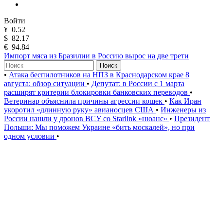
Войти
¥
0.52
$
82.17
€
94.84
Импорт мяса из Бразилии в Россию вырос на две трети
Поиск
•
Атака беспилотников на НПЗ в Краснодарском крае 8
августа: обзор ситуации
•
Депутат: в России с 1 марта
расширят критерии блокировки банковских переводов
•
Ветеринар объяснила причины агрессии кошек
•
Как Иран
укоротил «длинную руку» авианосцев США
•
Инженеры из
России нашли у дронов ВСУ со Starlink «нюанс»
•
Президент
Польши: Мы поможем Украине «бить москалей», но при
одном условии
•