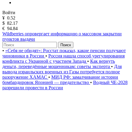
Войти
¥
0.52
$
82.17
€
94.84
Wildberries опровергает информацию о массовом закрытии
пунктов выдачи
Поиск
•
«Себя не обидят»: Росстат показал, какие пенсии получают
чиновники в России
•
Россия нашла способ урегулирования
конфликта с Украиной с участием Запада
•
Как вернуть
деньги, переведённые мошенникам: советы эксперта
•
Для
вывода израильских военных из Газы потребуется полное
разоружение ХАМАС
•
МИД РФ: замалчивание истории
бомбардировок Японией — предательство
•
Водный ЧЕ-2028
разрешили провести в России