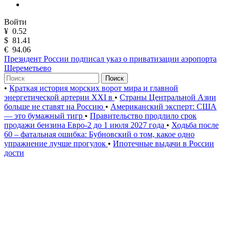
Войти
¥
0.52
$
81.41
€
94.06
Президент России подписал указ о приватизации аэропорта
Шереметьево
Поиск
•
Краткая история морских ворот мира и главной
энергетической артерии XXI в
•
Страны Центральной Азии
больше не ставят на Россию
•
Американский эксперт: США
— это бумажный тигр
•
Правительство продлило срок
продажи бензина Евро-2 до 1 июля 2027 года
•
Ходьба после
60 – фатальная ошибка: Бубновский о том, какое одно
упражнение лучше прогулок
•
Ипотечные выдачи в России
дости