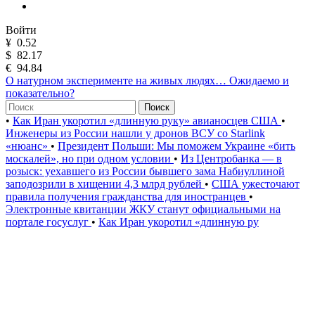
Войти
¥
0.52
$
82.17
€
94.84
О натурном эксперименте на живых людях… Ожидаемо и
показательно?
Поиск
•
Как Иран укоротил «длинную руку» авианосцев США
•
Инженеры из России нашли у дронов ВСУ со Starlink
«нюанс»
•
Президент Польши: Мы поможем Украине «бить
москалей», но при одном условии
•
Из Центробанка — в
розыск: уехавшего из России бывшего зама Набиуллиной
заподозрили в хищении 4,3 млрд рублей
•
США ужесточают
правила получения гражданства для иностранцев
•
Электронные квитанции ЖКУ станут официальными на
портале госуслуг
•
Как Иран укоротил «длинную ру