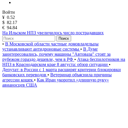
Войти
¥
0.52
$
82.17
€
94.84
На Ильском НПЗ увеличилось число пострадавших
Поиск
•
В Московской области частные домовладельцы
устанавливают антидроновые системы
•
В Думе
заинтересовались, почему машины "Автоваза" стоят за
рубежом гораздо дешевле, чем в РФ
•
Атака беспилотников на
НПЗ в Краснодарском крае 8 августа: обзор ситуации
•
Депутат: в России с 1 марта расширят критерии блокировки
банковских переводов
•
Ветеринар объяснила причины
агрессии кошек
•
Как Иран укоротил «длинную руку»
авианосцев США