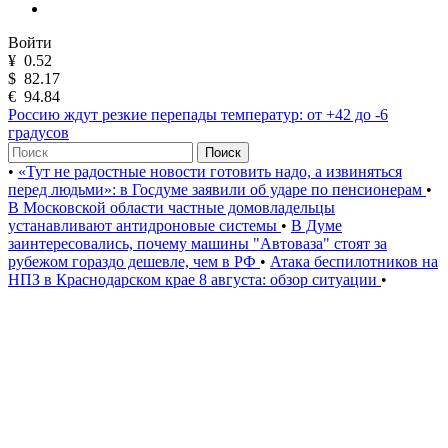
Войти
¥
0.52
$
82.17
€
94.84
Россию ждут резкие перепады температур: от +42 до -6
градусов
Поиск
•
«Тут не радостные новости готовить надо, а извиняться
перед людьми»: в Госдуме заявили об ударе по пенсионерам
•
В Московской области частные домовладельцы
устанавливают антидроновые системы
•
В Думе
заинтересовались, почему машины "Автоваза" стоят за
рубежом гораздо дешевле, чем в РФ
•
Атака беспилотников на
НПЗ в Краснодарском крае 8 августа: обзор ситуации
•