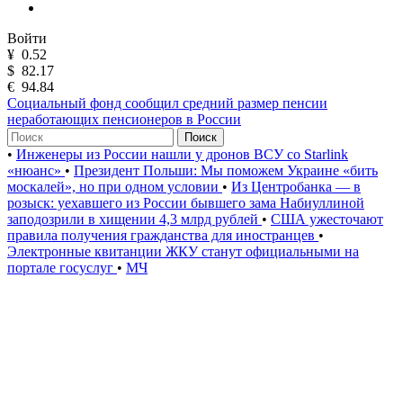
Войти
¥
0.52
$
82.17
€
94.84
Социальный фонд сообщил средний размер пенсии
неработающих пенсионеров в России
Поиск
•
Инженеры из России нашли у дронов ВСУ со Starlink
«нюанс»
•
Президент Польши: Мы поможем Украине «бить
москалей», но при одном условии
•
Из Центробанка — в
розыск: уехавшего из России бывшего зама Набиуллиной
заподозрили в хищении 4,3 млрд рублей
•
США ужесточают
правила получения гражданства для иностранцев
•
Электронные квитанции ЖКУ станут официальными на
портале госуслуг
•
МЧ