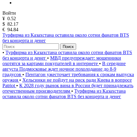
Войти
¥
0.52
$
82.17
€
94.84
Турфирма из Казахстана оставила около сотни фанатов BTS
без концерта и денег
Поиск
•
Турфирма из Казахстана оставила около сотни фанатов BTS
без концерта и денег
•
МВД предупреждает: мошенники
охотятся за картами покупателей в интернете
•
В середине
августа Подмосковье ждет ночное похолодание до 8-9
градусов
•
Пентагон ужесточает требования к срокам выпуска
оружия
•
Хельсинки не пойдут на риск ради Киева в вопросе
Patriot
•
К 2028 году рынок вина в России будет принадлежать
отечественным производителям
•
Турфирма из Казахстана
оставила около сотни фанатов BTS без концерта и денег