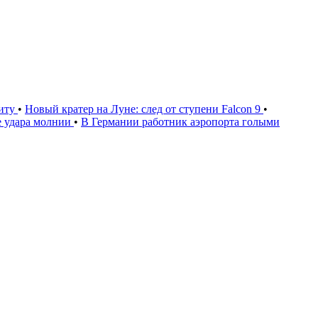
щиту
•
Новый кратер на Луне: след от ступени Falcon 9
•
е удара молнии
•
В Германии работник аэропорта голыми