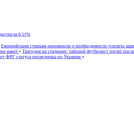
достигла 6,11%
Европейским странам напомнили о необходимости усилить за
тке ракет
•
Трагедия на стадионе: тайский футболист погиб посл
ет ФРГ статуса посредника по Украине
•