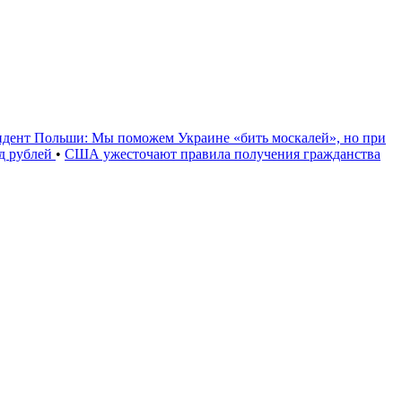
идент Польши: Мы поможем Украине «бить москалей», но при
рд рублей
•
США ужесточают правила получения гражданства