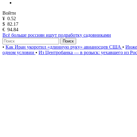
Войти
¥
0.52
$
82.17
€
94.84
Всё больше россиян ищут подработку садовниками
Поиск
•
Как Иран укоротил «длинную руку» авианосцев США
•
Инже
одном условии
•
Из Центробанка — в розыск: уехавшего из Ро