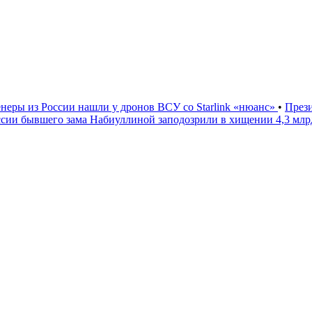
неры из России нашли у дронов ВСУ со Starlink «нюанс»
•
През
ссии бывшего зама Набиуллиной заподозрили в хищении 4,3 мл