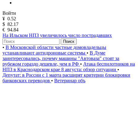
Войти
¥
0.52
$
82.17
€
94.84
На Ильском НПЗ увеличилось число пострадавших
Поиск
•
В Московской области частные домовладельцы
устанавливают антидроновые системы
•
В Думе
заинтересовались, почему машины "Автоваза" стоят за
рубежом гораздо дешевле, чем в РФ
•
Атака беспилотников на
НПЗ в Краснодарском крае 8 августа: обзор ситуации
•
Депутат: в России с 1 марта расширят критерии блокировки
банковских переводов
•
Ветеринар объ