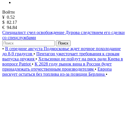
Войти
¥
0.52
$
82.17
€
94.84
Специалист счел освобождение Дурова следствием его сделки
со спецслужбами
Поиск
•
В середине августа Подмосковье ждет ночное похолодание
до 8-9 градусов
•
Пентагон ужесточает требования к срокам
выпуска оружия
•
Хельсинки не пойдут на риск ради Киева в
вопросе Patriot
•
К 2028 году рынок вина в России будет
принадлежать отечественным производителям
•
Европа
рискует остаться без топлива из-за позиции Берлина
•