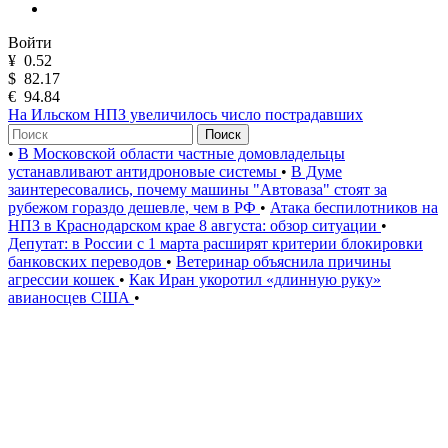
Войти
¥
0.52
$
82.17
€
94.84
На Ильском НПЗ увеличилось число пострадавших
Поиск
•
В Московской области частные домовладельцы
устанавливают антидроновые системы
•
В Думе
заинтересовались, почему машины "Автоваза" стоят за
рубежом гораздо дешевле, чем в РФ
•
Атака беспилотников на
НПЗ в Краснодарском крае 8 августа: обзор ситуации
•
Депутат: в России с 1 марта расширят критерии блокировки
банковских переводов
•
Ветеринар объяснила причины
агрессии кошек
•
Как Иран укоротил «длинную руку»
авианосцев США
•