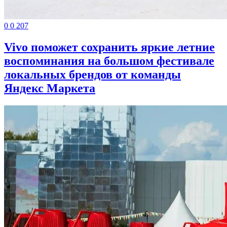
0
0
207
Vivo поможет сохранить яркие летние
воспоминания на большом фестивале
локальных брендов от команды
Яндекс Маркета