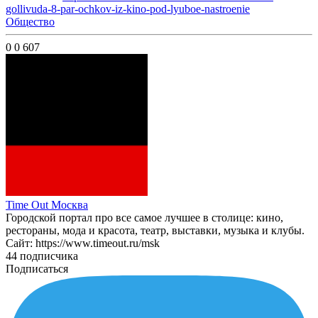
gollivuda-8-par-ochkov-iz-kino-pod-lyuboe-nastroenie
Общество
0
0
607
Time Out Москва
Городской портал про все самое лучшее в столице: кино,
рестораны, мода и красота, театр, выставки, музыка и клубы.
Сайт: https://www.timeout.ru/msk
44 подписчика
Подписаться