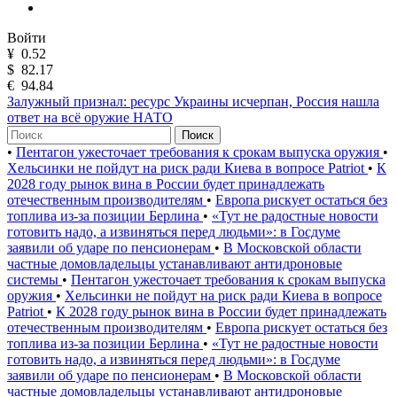
Войти
¥
0.52
$
82.17
€
94.84
Залужный признал: ресурс Украины исчерпан, Россия нашла
ответ на всё оружие НАТО
Поиск
•
Пентагон ужесточает требования к срокам выпуска оружия
•
Хельсинки не пойдут на риск ради Киева в вопросе Patriot
•
К
2028 году рынок вина в России будет принадлежать
отечественным производителям
•
Европа рискует остаться без
топлива из-за позиции Берлина
•
«Тут не радостные новости
готовить надо, а извиняться перед людьми»: в Госдуме
заявили об ударе по пенсионерам
•
В Московской области
частные домовладельцы устанавливают антидроновые
системы
•
Пентагон ужесточает требования к срокам выпуска
оружия
•
Хельсинки не пойдут на риск ради Киева в вопросе
Patriot
•
К 2028 году рынок вина в России будет принадлежать
отечественным производителям
•
Европа рискует остаться без
топлива из-за позиции Берлина
•
«Тут не радостные новости
готовить надо, а извиняться перед людьми»: в Госдуме
заявили об ударе по пенсионерам
•
В Московской области
частные домовладельцы устанавливают антидроновые