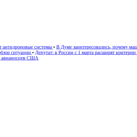
ют антидроновые системы
•
В Думе заинтересовались, почему маш
 обзор ситуации
•
Депутат: в России с 1 марта расширят критери
» авианосцев США