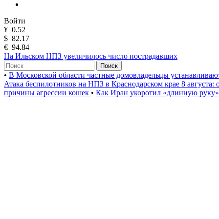
Войти
¥
0.52
$
82.17
€
94.84
На Ильском НПЗ увеличилось число пострадавших
Поиск
•
В Московской области частные домовладельцы устанавлива
Атака беспилотников на НПЗ в Краснодарском крае 8 августа:
причины агрессии кошек
•
Как Иран укоротил «длинную руку