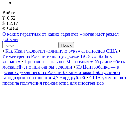
Войти
¥
0.52
$
82.17
€
94.84
О каких гарантиях от каких гарантов – когда идёт раздел
добычи
Поиск
•
Как Иран укоротил «длинную руку» авианосцев США
•
Инженеры из России нашли у дронов ВСУ со Starlink
«нюанс»
•
Президент Польши: Мы поможем Украине «бить
москалей», но при одном условии
•
Из Центробанка — в
розыск: уехавшего из России бывшего зама Набиуллиной
заподозрили в хищении 4,3 млрд рублей
•
США ужесточают
правила получения гражданства для иностранцев