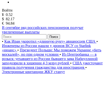
Войти
¥
0.52
$
82.17
€
94.84
В сентябре ряд российских пенсионеров получат
увеличенные выплаты
Поиск
•
Как Иран укоротил «длинную руку» авианосцев США
•
Инженеры из России нашли у дронов ВСУ со Starlink
«нюанс»
•
Президент Польши: Мы поможем Украине «бить
москалей», но при одном условии
•
Из Центробанка — в
розыск: уехавшего из России бывшего зама Набиуллиной
заподозрили в хищении 4,3 млрд рублей
•
США ужесточают
правила получения гражданства для иностранцев
•
Электронные квитанции ЖКУ станут