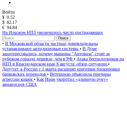
Войти
¥
0.52
$
82.17
€
94.84
На Ильском НПЗ увеличилось число пострадавших
Поиск
•
В Московской области частные домовладельцы
устанавливают антидроновые системы
•
В Думе
заинтересовались, почему машины "Автоваза" стоят за
рубежом гораздо дешевле, чем в РФ
•
Атака беспилотников на
НПЗ в Краснодарском крае 8 августа: обзор ситуации
•
Депутат: в России с 1 марта расширят критерии блокировки
банковских переводов
•
Ветеринар объяснила причины
агрессии кошек
•
Как Иран укоротил «длинную руку»
авианосцев США