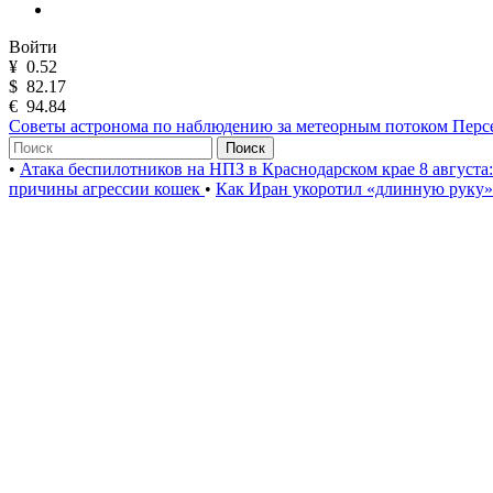
Войти
¥
0.52
$
82.17
€
94.84
Советы астронома по наблюдению за метеорным потоком Пер
Поиск
•
Атака беспилотников на НПЗ в Краснодарском крае 8 августа
причины агрессии кошек
•
Как Иран укоротил «длинную руку