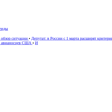
сеиды
: обзор ситуации
•
Депутат: в России с 1 марта расширят критер
» авианосцев США
•
И