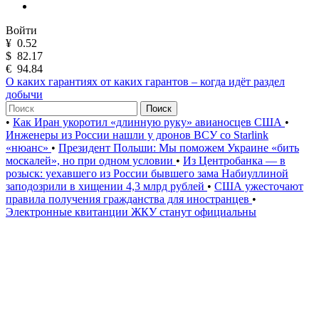
Войти
¥
0.52
$
82.17
€
94.84
О каких гарантиях от каких гарантов – когда идёт раздел
добычи
Поиск
•
Как Иран укоротил «длинную руку» авианосцев США
•
Инженеры из России нашли у дронов ВСУ со Starlink
«нюанс»
•
Президент Польши: Мы поможем Украине «бить
москалей», но при одном условии
•
Из Центробанка — в
розыск: уехавшего из России бывшего зама Набиуллиной
заподозрили в хищении 4,3 млрд рублей
•
США ужесточают
правила получения гражданства для иностранцев
•
Электронные квитанции ЖКУ станут официальны