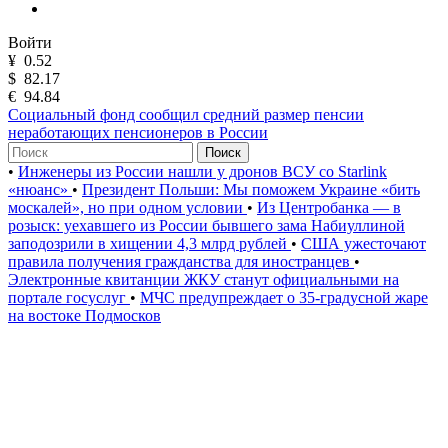
Войти
¥
0.52
$
82.17
€
94.84
Социальный фонд сообщил средний размер пенсии
неработающих пенсионеров в России
Поиск
•
Инженеры из России нашли у дронов ВСУ со Starlink
«нюанс»
•
Президент Польши: Мы поможем Украине «бить
москалей», но при одном условии
•
Из Центробанка — в
розыск: уехавшего из России бывшего зама Набиуллиной
заподозрили в хищении 4,3 млрд рублей
•
США ужесточают
правила получения гражданства для иностранцев
•
Электронные квитанции ЖКУ станут официальными на
портале госуслуг
•
МЧС предупреждает о 35-градусной жаре
на востоке Подмосков