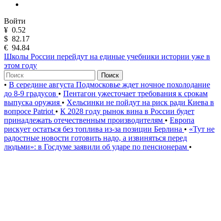
Войти
¥
0.52
$
82.17
€
94.84
Школы России перейдут на единые учебники истории уже в
этом году
Поиск
•
В середине августа Подмосковье ждет ночное похолодание
до 8-9 градусов
•
Пентагон ужесточает требования к срокам
выпуска оружия
•
Хельсинки не пойдут на риск ради Киева в
вопросе Patriot
•
К 2028 году рынок вина в России будет
принадлежать отечественным производителям
•
Европа
рискует остаться без топлива из-за позиции Берлина
•
«Тут не
радостные новости готовить надо, а извиняться перед
людьми»: в Госдуме заявили об ударе по пенсионерам
•