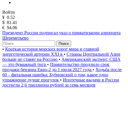
Войти
¥
0.52
$
81.41
€
94.06
Президент России подписал указ о приватизации аэропорта
Шереметьево
Поиск
•
Краткая история морских ворот мира и главной
энергетической артерии XXI в
•
Страны Центральной Азии
больше не ставят на Россию
•
Американский эксперт: США
— это бумажный тигр
•
Правительство продлило срок
продажи бензина Евро-2 до 1 июля 2027 года
•
Ходьба после
60 – фатальная ошибка: Бубновский о том, какое одно
упражнение лучше прогулок
•
Ипотечные выдачи в России
достигли 2,6 триллиона рублей за семь месяцев