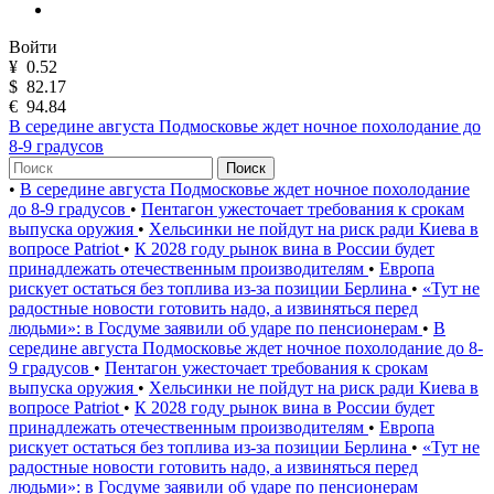
Войти
¥
0.52
$
82.17
€
94.84
В середине августа Подмосковье ждет ночное похолодание до
8-9 градусов
Поиск
•
В середине августа Подмосковье ждет ночное похолодание
до 8-9 градусов
•
Пентагон ужесточает требования к срокам
выпуска оружия
•
Хельсинки не пойдут на риск ради Киева в
вопросе Patriot
•
К 2028 году рынок вина в России будет
принадлежать отечественным производителям
•
Европа
рискует остаться без топлива из-за позиции Берлина
•
«Тут не
радостные новости готовить надо, а извиняться перед
людьми»: в Госдуме заявили об ударе по пенсионерам
•
В
середине августа Подмосковье ждет ночное похолодание до 8-
9 градусов
•
Пентагон ужесточает требования к срокам
выпуска оружия
•
Хельсинки не пойдут на риск ради Киева в
вопросе Patriot
•
К 2028 году рынок вина в России будет
принадлежать отечественным производителям
•
Европа
рискует остаться без топлива из-за позиции Берлина
•
«Тут не
радостные новости готовить надо, а извиняться перед
людьми»: в Госдуме заявили об ударе по пенсионерам