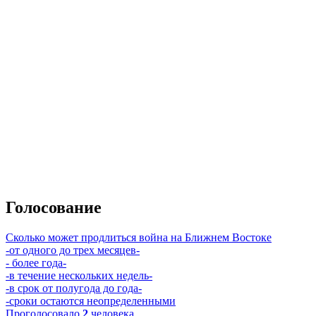
Голосование
Сколько может продлиться война на Ближнем Востоке
-от одного до трех месяцев-
- более года-
-в течение нескольких недель-
-в срок от полугода до года-
-сроки остаются неопределенными
Проголосовало
2
человека