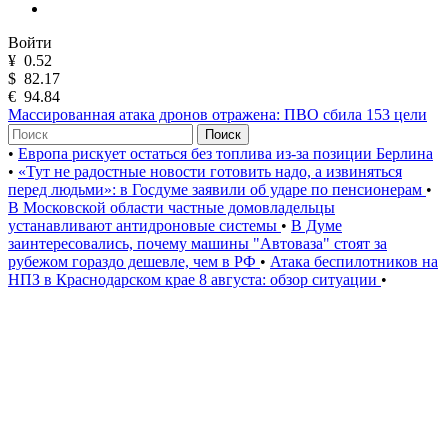
Войти
¥
0.52
$
82.17
€
94.84
Массированная атака дронов отражена: ПВО сбила 153 цели
Поиск
•
Европа рискует остаться без топлива из-за позиции Берлина
•
«Тут не радостные новости готовить надо, а извиняться
перед людьми»: в Госдуме заявили об ударе по пенсионерам
•
В Московской области частные домовладельцы
устанавливают антидроновые системы
•
В Думе
заинтересовались, почему машины "Автоваза" стоят за
рубежом гораздо дешевле, чем в РФ
•
Атака беспилотников на
НПЗ в Краснодарском крае 8 августа: обзор ситуации
•