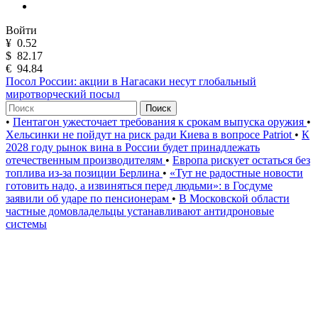
Войти
¥
0.52
$
82.17
€
94.84
Посол России: акции в Нагасаки несут глобальный
миротворческий посыл
Поиск
•
Пентагон ужесточает требования к срокам выпуска оружия
•
Хельсинки не пойдут на риск ради Киева в вопросе Patriot
•
К
2028 году рынок вина в России будет принадлежать
отечественным производителям
•
Европа рискует остаться без
топлива из-за позиции Берлина
•
«Тут не радостные новости
готовить надо, а извиняться перед людьми»: в Госдуме
заявили об ударе по пенсионерам
•
В Московской области
частные домовладельцы устанавливают антидроновые
системы