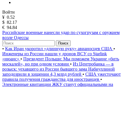
Войти
¥
0.52
$
82.17
€
94.84
Российские военные нанесли удар по сухогрузам с оружием
возле Одессы
Поиск
•
Как Иран укоротил «длинную руку» авианосцев США
•
Инженеры из России нашли у дронов ВСУ со Starlink
«нюанс»
•
Президент Польши: Мы поможем Украине «бить
москалей», но при одном условии
•
Из Центробанка — в
розыск: уехавшего из России бывшего зама Набиуллиной
заподозрили в хищении 4,3 млрд рублей
•
США ужесточают
правила получения гражданства для иностранцев
•
Электронные квитанции ЖКУ станут официальными на