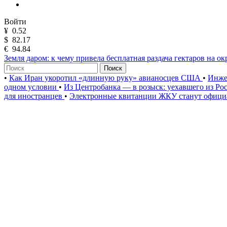
Войти
¥
0.52
$
82.17
€
94.84
Земля даром: к чему привела бесплатная раздача гектаров на о
Поиск
•
Как Иран укоротил «длинную руку» авианосцев США
•
Инже
одном условии
•
Из Центробанка — в розыск: уехавшего из Ро
для иностранцев
•
Электронные квитанции ЖКУ станут официа