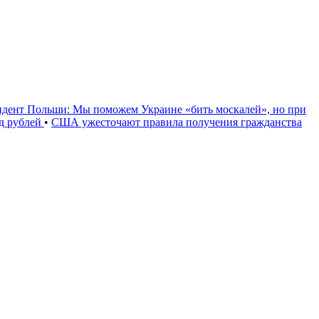
идент Польши: Мы поможем Украине «бить москалей», но при
рд рублей
•
США ужесточают правила получения гражданства