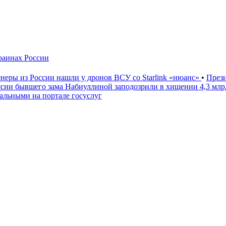
краинах России
неры из России нашли у дронов ВСУ со Starlink «нюанс»
•
През
ссии бывшего зама Набиуллиной заподозрили в хищении 4,3 мл
льными на портале госуслуг