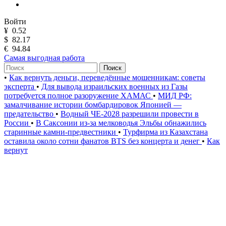
Войти
¥
0.52
$
82.17
€
94.84
Самая выгодная работа
Поиск
•
Как вернуть деньги, переведённые мошенникам: советы
эксперта
•
Для вывода израильских военных из Газы
потребуется полное разоружение ХАМАС
•
МИД РФ:
замалчивание истории бомбардировок Японией —
предательство
•
Водный ЧЕ-2028 разрешили провести в
России
•
В Саксонии из-за мелководья Эльбы обнажились
старинные камни-предвестники
•
Турфирма из Казахстана
оставила около сотни фанатов BTS без концерта и денег
•
Как
вернут