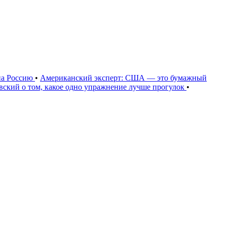
на Россию
•
Американский эксперт: США — это бумажный
овский о том, какое одно упражнение лучше прогулок
•