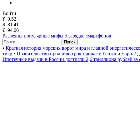
Войти
¥
0.52
$
81.41
€
94.06
Развеяны популярные мифы о зарядке смартфонов
Поиск
•
Краткая история морских ворот мира и главной энергетическ
тигр
•
Правительство продлило срок продажи бензина Евро-2 д
Ипотечные выдачи в России достигли 2,6 триллиона рублей за 