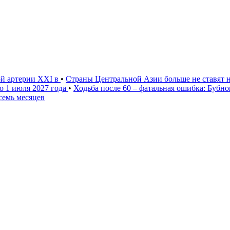
ой артерии XXI в
•
Страны Центральной Азии больше не ставят 
о 1 июля 2027 года
•
Ходьба после 60 – фатальная ошибка: Бубн
семь месяцев