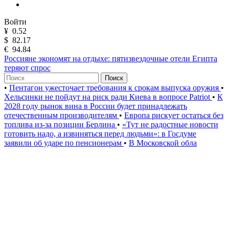
Войти
¥
0.52
$
82.17
€
94.84
Россияне экономят на отдыхе: пятизвездочные отели Египта
теряют спрос
Поиск
•
Пентагон ужесточает требования к срокам выпуска оружия
•
Хельсинки не пойдут на риск ради Киева в вопросе Patriot
•
К
2028 году рынок вина в России будет принадлежать
отечественным производителям
•
Европа рискует остаться без
топлива из-за позиции Берлина
•
«Тут не радостные новости
готовить надо, а извиняться перед людьми»: в Госдуме
заявили об ударе по пенсионерам
•
В Московской обла