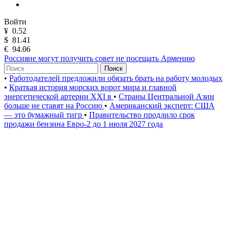
Войти
¥
0.52
$
81.41
€
94.06
Россияне могут получить совет не посещать Армению
Поиск
•
Работодателей предложили обязать брать на работу молодых
•
Краткая история морских ворот мира и главной
энергетической артерии XXI в
•
Страны Центральной Азии
больше не ставят на Россию
•
Американский эксперт: США
— это бумажный тигр
•
Правительство продлило срок
продажи бензина Евро-2 до 1 июля 2027 года