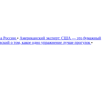
на Россию
•
Американский эксперт: США — это бумажный
овский о том, какое одно упражнение лучше прогулок
•