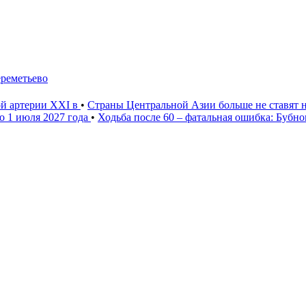
ереметьево
ой артерии XXI в
•
Страны Центральной Азии больше не ставят 
о 1 июля 2027 года
•
Ходьба после 60 – фатальная ошибка: Бубн