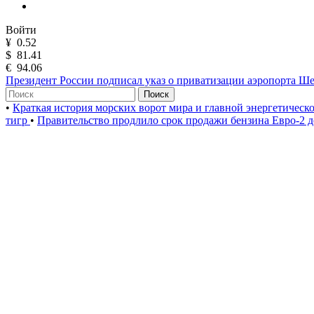
Войти
¥
0.52
$
81.41
€
94.06
Президент России подписал указ о приватизации аэропорта Ш
Поиск
•
Краткая история морских ворот мира и главной энергетическ
тигр
•
Правительство продлило срок продажи бензина Евро-2 д