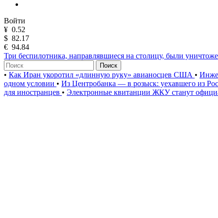
Войти
¥
0.52
$
82.17
€
94.84
Три беспилотника, направлявшиеся на столицу, были уничто
Поиск
•
Как Иран укоротил «длинную руку» авианосцев США
•
Инже
одном условии
•
Из Центробанка — в розыск: уехавшего из Ро
для иностранцев
•
Электронные квитанции ЖКУ станут официа