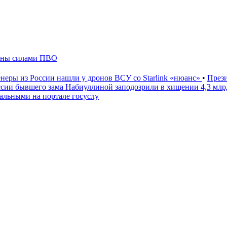
жены силами ПВО
неры из России нашли у дронов ВСУ со Starlink «нюанс»
•
През
ссии бывшего зама Набиуллиной заподозрили в хищении 4,3 мл
льными на портале госуслу