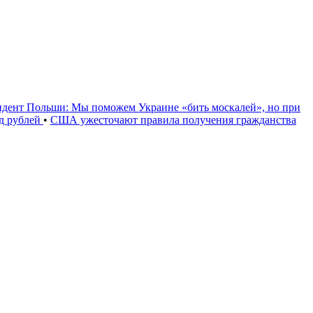
идент Польши: Мы поможем Украине «бить москалей», но при
рд рублей
•
США ужесточают правила получения гражданства