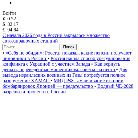
Войти
¥
0.52
$
82.17
€
94.84
С начала 2026 года в России закрылось множество
автозаправочных станций
Поиск
•
«Себя не обидят»: Росстат показал, какие пенсии получают
чиновники в России
•
Россия нашла способ урегулирования
конфликта с Украиной с участием Запада
•
Как вернуть
деньги, переведённые мошенникам: советы эксперта
•
Для
вывода израильских военных из Газы потребуется полное
разоружение ХАМАС
•
МИД РФ: замалчивание истории
бомбардировок Японией — предательство
•
Водный ЧЕ-2028
разрешили провести в России