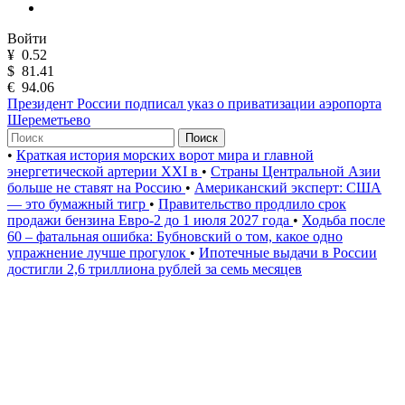
Войти
¥
0.52
$
81.41
€
94.06
Президент России подписал указ о приватизации аэропорта
Шереметьево
Поиск
•
Краткая история морских ворот мира и главной
энергетической артерии XXI в
•
Страны Центральной Азии
больше не ставят на Россию
•
Американский эксперт: США
— это бумажный тигр
•
Правительство продлило срок
продажи бензина Евро-2 до 1 июля 2027 года
•
Ходьба после
60 – фатальная ошибка: Бубновский о том, какое одно
упражнение лучше прогулок
•
Ипотечные выдачи в России
достигли 2,6 триллиона рублей за семь месяцев