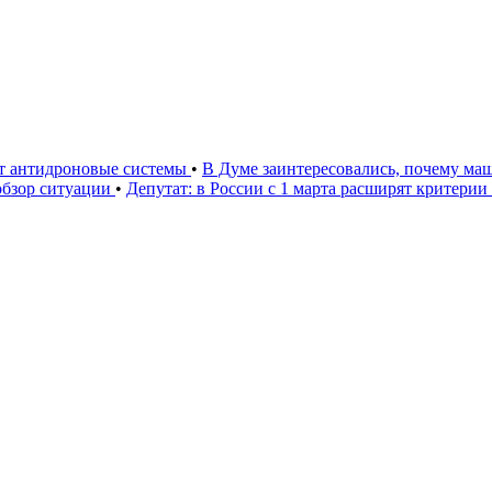
ют антидроновые системы
•
В Думе заинтересовались, почему маш
 обзор ситуации
•
Депутат: в России с 1 марта расширят критери