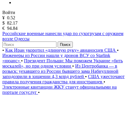
Войти
¥
0.52
$
82.17
€
94.84
Российские военные нанесли удар по сухогрузам с оружием
возле Одессы
Поиск
•
Как Иран укоротил «длинную руку» авианосцев США
•
Инженеры из России нашли у дронов ВСУ со Starlink
«нюанс»
•
Президент Польши: Мы поможем Украине «бить
москалей», но при одном условии
•
Из Центробанка — в
розыск: уехавшего из России бывшего зама Набиуллиной
заподозрили в хищении 4,3 млрд рублей
•
США ужесточают
правила получения гражданства для иностранцев
•
Электронные квитанции ЖКУ станут официальными на
портале госуслуг
•