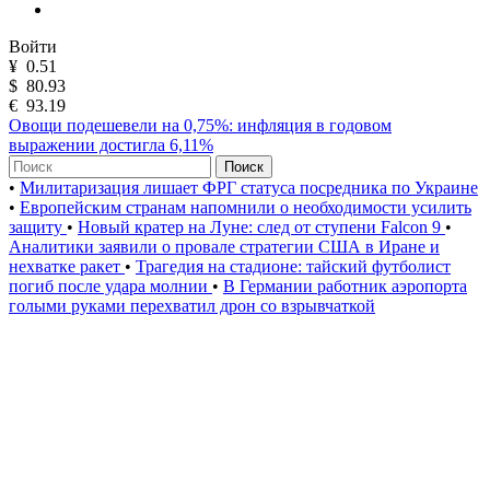
Войти
¥
0.51
$
80.93
€
93.19
Овощи подешевели на 0,75%: инфляция в годовом
выражении достигла 6,11%
Поиск
•
Милитаризация лишает ФРГ статуса посредника по Украине
•
Европейским странам напомнили о необходимости усилить
защиту
•
Новый кратер на Луне: след от ступени Falcon 9
•
Аналитики заявили о провале стратегии США в Иране и
нехватке ракет
•
Трагедия на стадионе: тайский футболист
погиб после удара молнии
•
В Германии работник аэропорта
голыми руками перехватил дрон со взрывчаткой