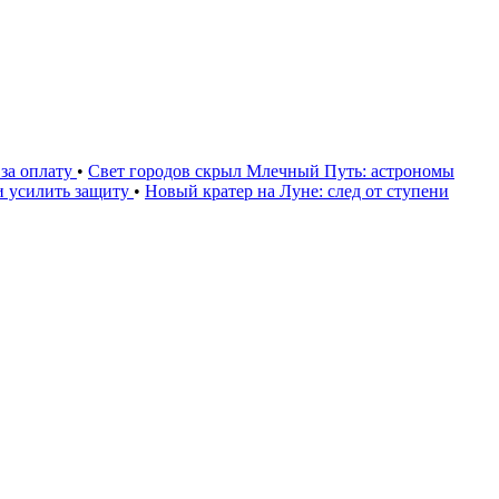
за оплату
•
Свет городов скрыл Млечный Путь: астрономы
и усилить защиту
•
Новый кратер на Луне: след от ступени