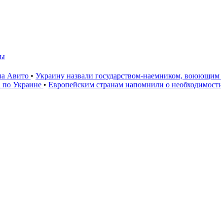
мы
 на Авито
•
Украину назвали государством-наемником, воюющим 
а по Украине
•
Европейским странам напомнили о необходимост