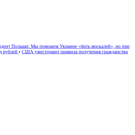
идент Польши: Мы поможем Украине «бить москалей», но при
рд рублей
•
США ужесточают правила получения гражданства