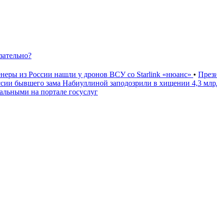
зательно?
неры из России нашли у дронов ВСУ со Starlink «нюанс»
•
През
ссии бывшего зама Набиуллиной заподозрили в хищении 4,3 мл
льными на портале госуслуг