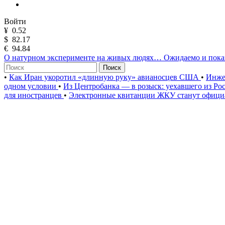
Войти
¥
0.52
$
82.17
€
94.84
О натурном эксперименте на живых людях… Ожидаемо и пока
Поиск
•
Как Иран укоротил «длинную руку» авианосцев США
•
Инже
одном условии
•
Из Центробанка — в розыск: уехавшего из Ро
для иностранцев
•
Электронные квитанции ЖКУ станут официа