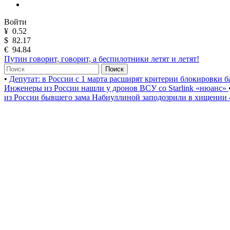
Войти
¥
0.52
$
82.17
€
94.84
Путин говорит, говорит, а беспилотники летят и летят!
Поиск
•
Депутат: в России с 1 марта расширят критерии блокировки 
Инженеры из России нашли у дронов ВСУ со Starlink «нюанс»
из России бывшего зама Набиуллиной заподозрили в хищении 