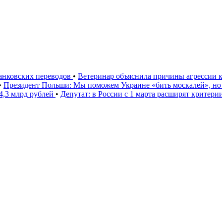
банковских переводов
•
Ветеринар объяснила причины агрессии 
•
Президент Польши: Мы поможем Украине «бить москалей», но
4,3 млрд рублей
•
Депутат: в России с 1 марта расширят критер