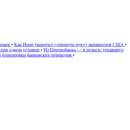
кошек
•
Как Иран укоротил «длинную руку» авианосцев США
•
 при одном условии
•
Из Центробанка — в розыск: уехавшего
ии блокировки банковских переводов
•