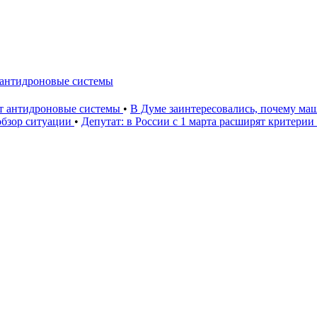
 антидроновые системы
ют антидроновые системы
•
В Думе заинтересовались, почему маш
 обзор ситуации
•
Депутат: в России с 1 марта расширят критери