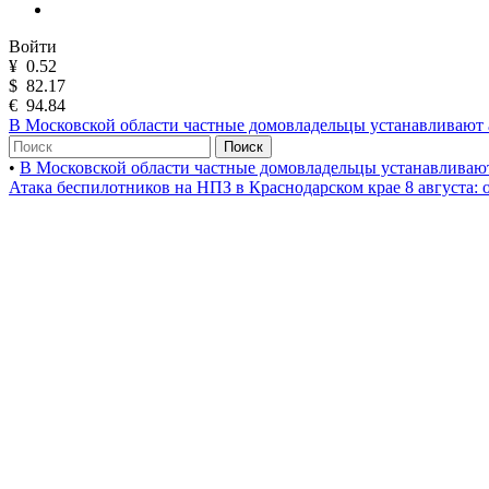
Войти
¥
0.52
$
82.17
€
94.84
В Московской области частные домовладельцы устанавливают
Поиск
•
В Московской области частные домовладельцы устанавлива
Атака беспилотников на НПЗ в Краснодарском крае 8 августа: