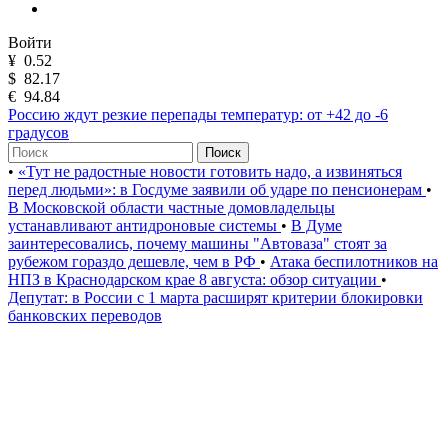
Войти
¥
0.52
$
82.17
€
94.84
Россию ждут резкие перепады температур: от +42 до -6
градусов
Поиск
•
«Тут не радостные новости готовить надо, а извиняться
перед людьми»: в Госдуме заявили об ударе по пенсионерам
•
В Московской области частные домовладельцы
устанавливают антидроновые системы
•
В Думе
заинтересовались, почему машины "Автоваза" стоят за
рубежом гораздо дешевле, чем в РФ
•
Атака беспилотников на
НПЗ в Краснодарском крае 8 августа: обзор ситуации
•
Депутат: в России с 1 марта расширят критерии блокировки
банковских переводов