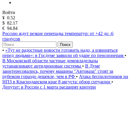
Войти
¥
0.52
$
82.17
€
94.84
Россию ждут резкие перепады температур: от +42 до -6
градусов
Поиск
•
«Тут не радостные новости готовить надо, а извиняться
перед людьми»: в Госдуме заявили об ударе по пенсионерам
•
В Московской области частные домовладельцы
устанавливают антидроновые системы
•
В Думе
заинтересовались, почему машины "Автоваза" стоят за
рубежом гораздо дешевле, чем в РФ
•
Атака беспилотников на
НПЗ в Краснодарском крае 8 августа: обзор ситуации
•
Депутат: в России с 1 марта расширят критери